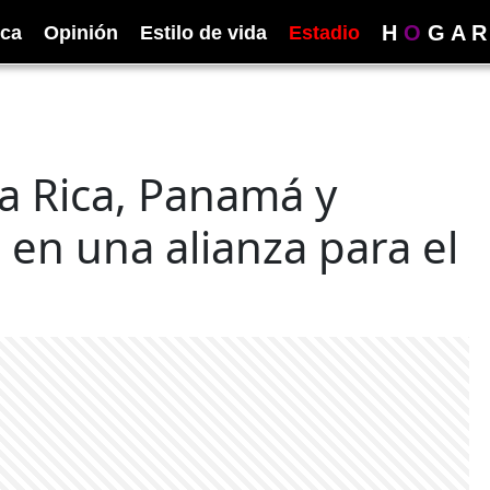
H
O
G
A
R
ica
Opinión
Estilo de vida
Estadio
a Rica, Panamá y
en una alianza para el