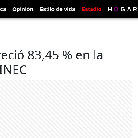
H
O
G
A
R
ica
Opinión
Estilo de vida
Estadio
eció 83,45 % en la
 INEC