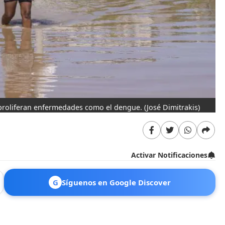
n proliferan enfermedades como el dengue.
(José Dimitrakis)
Activar Notificaciones
G
Síguenos en Google Discover