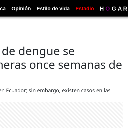
H
O
G
A
R
ica
Opinión
Estilo de vida
Estadio
s de dengue se
imeras once semanas de
en Ecuador; sin embargo, existen casos en las