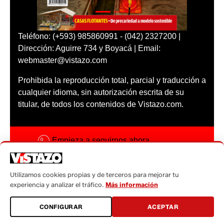
Teléfono: (+593) 985860991 - (042) 2327200 |
Dirección: Aguirre 734 y Boyacá | Email:
webmaster@vistazo.com
Prohibida la reproducción total, parcial y traducción a
cualquier idioma, sin autorización escrita de su
titular, de todos los contenidos de Vistazo.com.
Empieza a seguirnos ahora
Activar notificaciones
Utilizamos cookies propias y de terceros para mejorar tu
Código ética
experiencia y analizar el tráfico.
Más información
Sugerencias a:
CONFIGURAR
ACEPTAR
sugerencias@vistazo.com