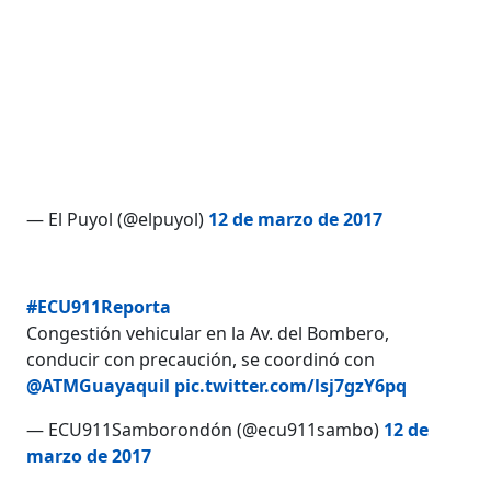
— El Puyol (@elpuyol)
12 de marzo de 2017
#ECU911Reporta
Congestión vehicular en la Av. del Bombero,
conducir con precaución, se coordinó con
@ATMGuayaquil
pic.twitter.com/lsj7gzY6pq
— ECU911Samborondón (@ecu911sambo)
12 de
marzo de 2017