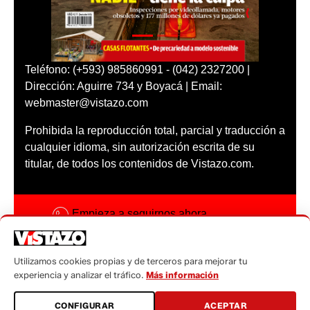
Teléfono: (+593) 985860991 - (042) 2327200 |
Dirección: Aguirre 734 y Boyacá | Email:
webmaster@vistazo.com
Prohibida la reproducción total, parcial y traducción a
cualquier idioma, sin autorización escrita de su
titular, de todos los contenidos de Vistazo.com.
Empieza a seguirnos ahora
Activar notificaciones
Utilizamos cookies propias y de terceros para mejorar tu
Código ética
experiencia y analizar el tráfico.
Más información
Sugerencias a:
CONFIGURAR
ACEPTAR
sugerencias@vistazo.com