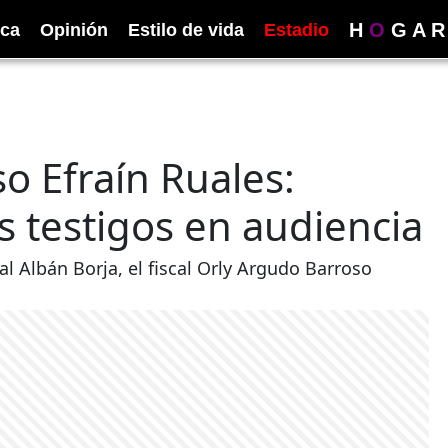
H
O
G
A
R
ica
Opinión
Estilo de vida
Estadio
so Efraín Ruales:
os testigos en audiencia
ial Albán Borja, el fiscal Orly Argudo Barroso