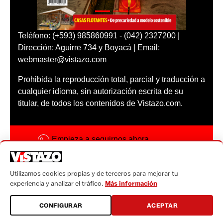
Teléfono: (+593) 985860991 - (042) 2327200 |
Dirección: Aguirre 734 y Boyacá | Email:
webmaster@vistazo.com
Prohibida la reproducción total, parcial y traducción a
cualquier idioma, sin autorización escrita de su
titular, de todos los contenidos de Vistazo.com.
Empieza a seguirnos ahora
Activar notificaciones
Utilizamos cookies propias y de terceros para mejorar tu
Código ética
experiencia y analizar el tráfico.
Más información
Sugerencias a:
CONFIGURAR
ACEPTAR
sugerencias@vistazo.com