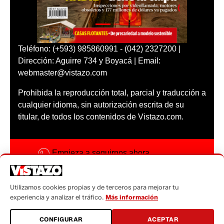
Teléfono: (+593) 985860991 - (042) 2327200 |
Dirección: Aguirre 734 y Boyacá | Email:
webmaster@vistazo.com
Prohibida la reproducción total, parcial y traducción a
cualquier idioma, sin autorización escrita de su
titular, de todos los contenidos de Vistazo.com.
Empieza a seguirnos ahora
Activar notificaciones
Utilizamos cookies propias y de terceros para mejorar tu
Código ética
experiencia y analizar el tráfico.
Más información
Sugerencias a:
CONFIGURAR
ACEPTAR
sugerencias@vistazo.com