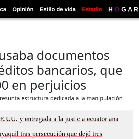
H
O
G
A
R
ica
Opinión
Estilo de vida
Estadio
 usaba documentos
éditos bancarios, que
0 en perjuicios
presunta estructura dedicada a la manipulación
.UU. y entregada a la justicia ecuatoriana
ayaquil tras persecución que dejó tres