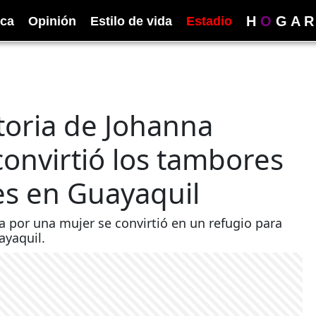
H
O
G
A
R
ica
Opinión
Estilo de vida
Estadio
toria de Johanna
convirtió los tambores
es en Guayaquil
a por una mujer se convirtió en un refugio para
ayaquil.