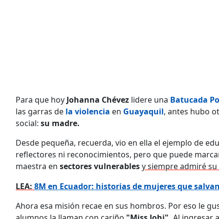
Para que hoy
Johanna Chévez
lidere una
Batucada Po
las garras de
la violencia
en
Guayaquil
, antes hubo ot
social:
su madre.
Desde pequeña, recuerda, vio en ella el ejemplo de educ
reflectores ni reconocimientos, pero que puede marcar
maestra en
sectores vulnerables
y siempre admiré su 
LEA:
8M en Ecuador: historias de mujeres que salvan
Ahora esa misión recae en sus hombros. Por eso le gu
alumnos la llaman con cariño
"Miss Johi".
Al ingresar 