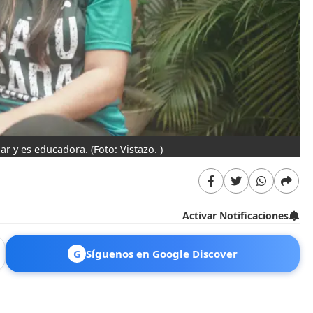
lar y es educadora.
(Foto: Vistazo. )
Activar Notificaciones
G
Síguenos en Google Discover