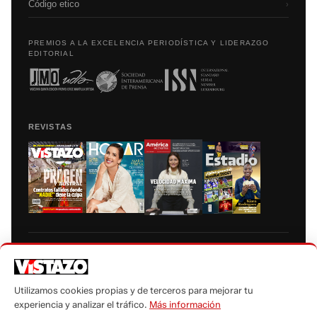
Código etico
›
PREMIOS A LA EXCELENCIA PERIODÍSTICA Y LIDERAZGO
EDITORIAL
REVISTAS
Prohibida la reproducción total, parcial y traducción a cualquier idioma, sin
autorización escrita de su titular, de todos los contenidos de Vistazo.com.
Utilizamos cookies propias y de terceros para mejorar tu
experiencia y analizar el tráfico.
Más información