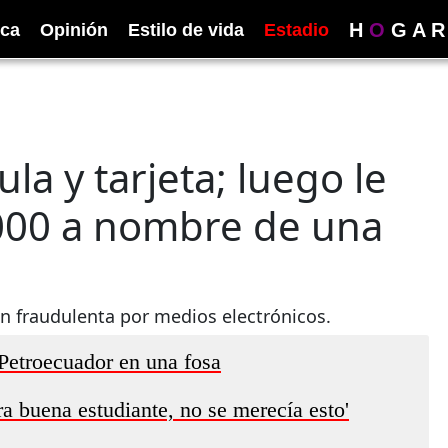
H
O
G
A
R
ica
Opinión
Estilo de vida
Estadio
ula y tarjeta; luego le
.000 a nombre de una
n fraudulenta por medios electrónicos.
Petroecuador en una fosa
a buena estudiante, no se merecía esto'