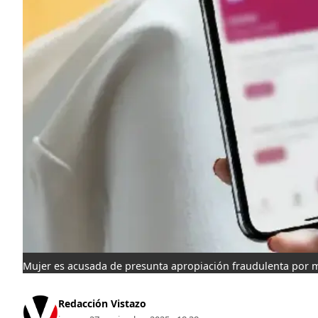
Mujer es acusada de presunta apropiación fraudulenta por m
Redacción Vistazo