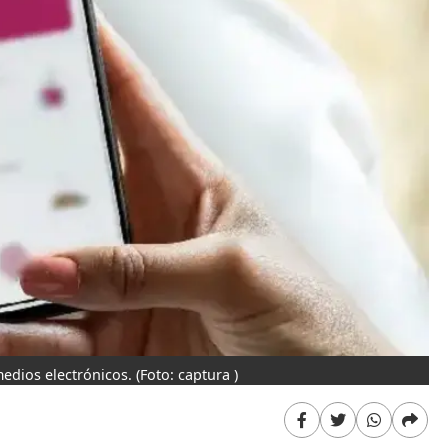
edios electrónicos.
(Foto: captura )