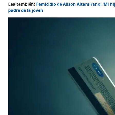
Lea también:
Femicidio de Alison Altamirano: 'Mi hi
padre de la joven