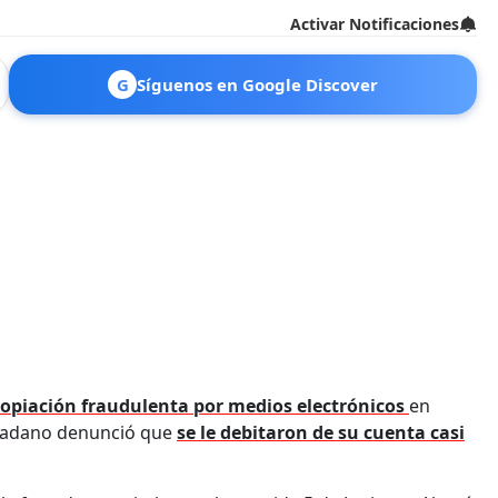
Activar Notificaciones
G
Síguenos en Google Discover
opiación fraudulenta por medios electrónicos
en
udadano denunció que
se le debitaron de su cuenta casi