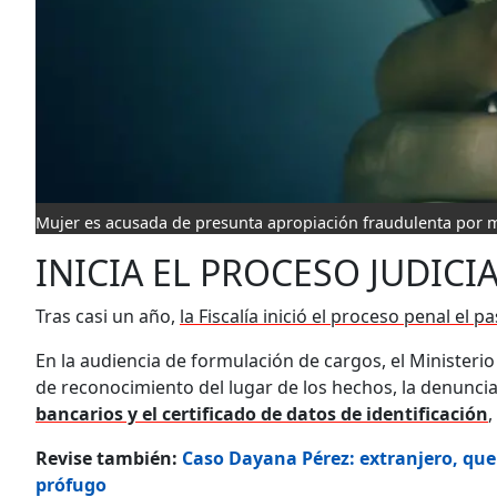
Mujer es acusada de presunta apropiación fraudulenta por m
INICIA EL PROCESO JUDICI
Tras casi un año,
la Fiscalía inició el proceso penal el
En la audiencia de formulación de cargos, el Ministerio
de reconocimiento del lugar de los hechos, la denunci
bancarios y el certificado de datos de identificación
,
Revise también:
Caso Dayana Pérez: extranjero, que 
prófugo