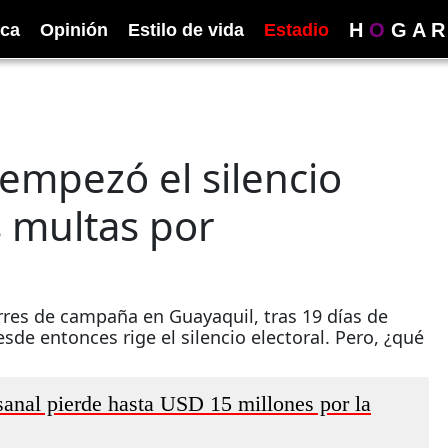
H
O
G
A
R
ica
Opinión
Estilo de vida
Estadio
empezó el silencio
s multas por
rres de campaña en Guayaquil, tras 19 días de
sde entonces rige el silencio electoral. Pero, ¿qué
sanal pierde hasta USD 15 millones por la