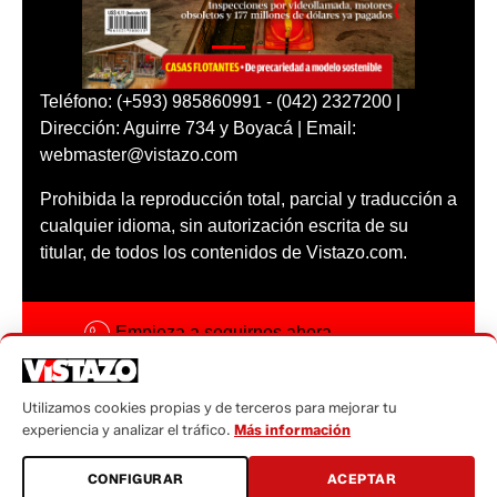
Teléfono: (+593) 985860991 - (042) 2327200 |
Dirección: Aguirre 734 y Boyacá | Email:
webmaster@vistazo.com
Prohibida la reproducción total, parcial y traducción a
cualquier idioma, sin autorización escrita de su
titular, de todos los contenidos de Vistazo.com.
Empieza a seguirnos ahora
Activar notificaciones
Utilizamos cookies propias y de terceros para mejorar tu
Código ética
experiencia y analizar el tráfico.
Más información
Sugerencias a:
CONFIGURAR
ACEPTAR
sugerencias@vistazo.com