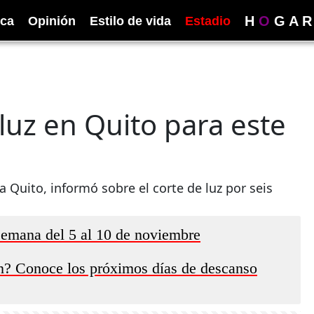
H
O
G
A
R
ica
Opinión
Estilo de vida
Estadio
luz en Quito para este
a Quito, informó sobre el corte de luz por seis
 semana del 5 al 10 de noviembre
n? Conoce los próximos días de descanso