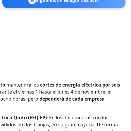
G
Síguenos en Google Discover
ito
mantendrá los
cortes de energía eléctrica por seis
urante
el viernes 1 hasta el lunes 4 de noviembre, el
a ocho horas
, pero
dependerá de cada empresa
trica Quito (EEQ EP)
. En los documentos con los
ivididos en dos franjas, en su gran mayoría
. De forma