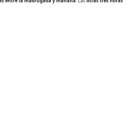
as entre la madrugada y mañana
. Las
otras tres horas