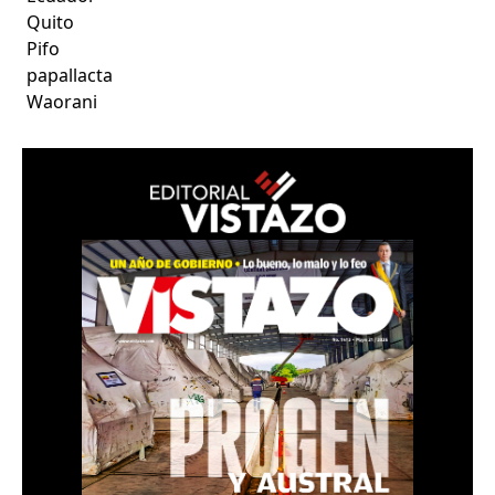
Quito
Pifo
papallacta
Waorani