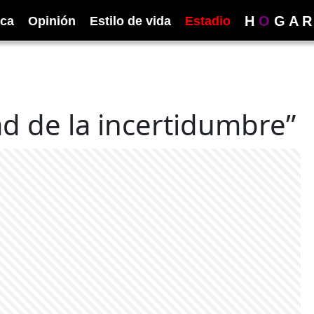
H
O
G
A
R
ica
Opinión
Estilo de vida
Estadio
d de la incertidumbre”