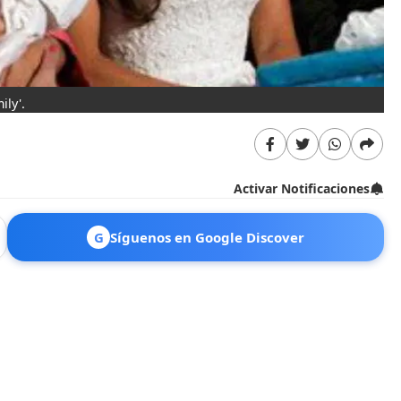
ily'.
Activar Notificaciones
G
Síguenos en Google Discover