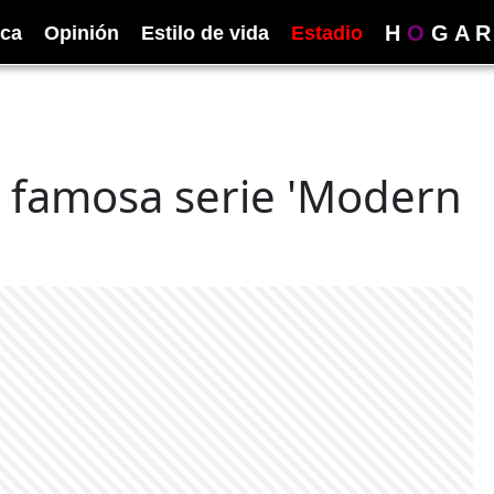
H
O
G
A
R
ica
Opinión
Estilo de vida
Estadio
a famosa serie 'Modern