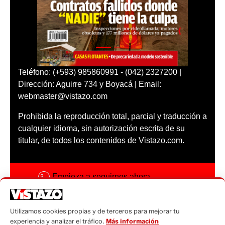
Teléfono: (+593) 985860991 - (042) 2327200 |
Dirección: Aguirre 734 y Boyacá | Email:
webmaster@vistazo.com
Prohibida la reproducción total, parcial y traducción a
cualquier idioma, sin autorización escrita de su
titular, de todos los contenidos de Vistazo.com.
Empieza a seguirnos ahora
Activar notificaciones
Utilizamos cookies propias y de terceros para mejorar tu
Código ética
experiencia y analizar el tráfico.
Más información