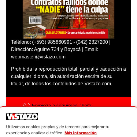
Teléfono: (+593) 985860991 - (042) 2327200 |
Dirección: Aguirre 734 y Boyacá | Email:
webmaster@vistazo.com
Prohibida la reproducción total, parcial y traducción a
cualquier idioma, sin autorización escrita de su
titular, de todos los contenidos de Vistazo.com.
Empieza a seguirnos ahora
Activar notificaciones
Utilizamos cookies propias y de terceros para mejorar tu
Código ética
experiencia y analizar el tráfico.
Más información