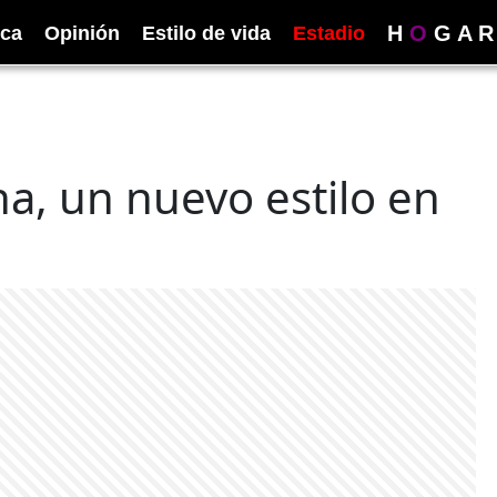
H
O
G
A
R
ica
Opinión
Estilo de vida
Estadio
na, un nuevo estilo en