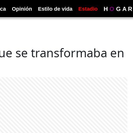
H
O
G
A
R
ica
Opinión
Estilo de vida
Estadio
ue se transformaba en