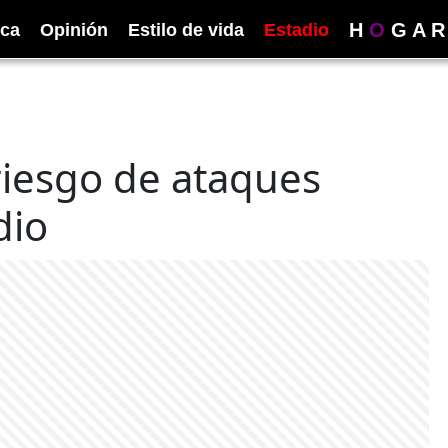
H
O
G
A
R
ica
Opinión
Estilo de vida
Estadio
riesgo de ataques
dio