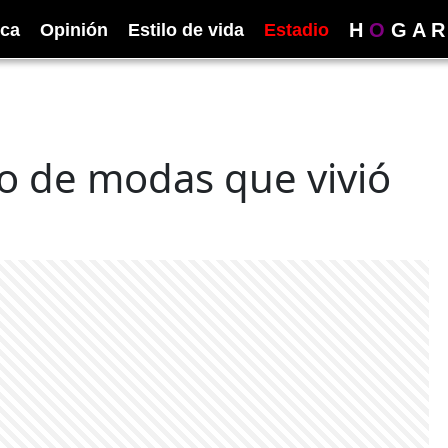
H
O
G
A
R
ica
Opinión
Estilo de vida
Estadio
fo de modas que vivió