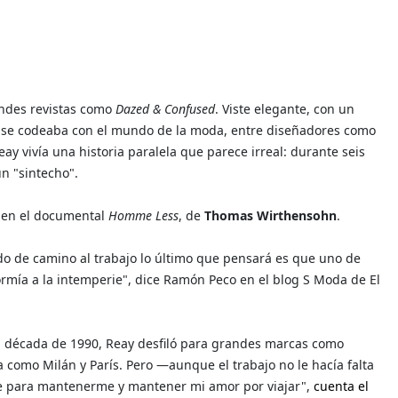
andes revistas como
Dazed & Confused
. Viste elegante, con un
s se codeaba con el mundo de la moda, entre diseñadores como
ay vivía una historia paralela que parece irreal: durante seis
n "sintecho".
a en el documental
Homme Less
, de
Thomas Wirthensohn
.
ido de camino al trabajo lo último que pensará es que uno de
rmía a la intemperie", dice Ramón Peco en el blog S Moda de El
 la década de 1990, Reay desfiló para grandes marcas como
 como Milán y París. Pero —aunque el trabajo no le hacía falta
nte para mantenerme y mantener mi amor por viajar",
cuenta el