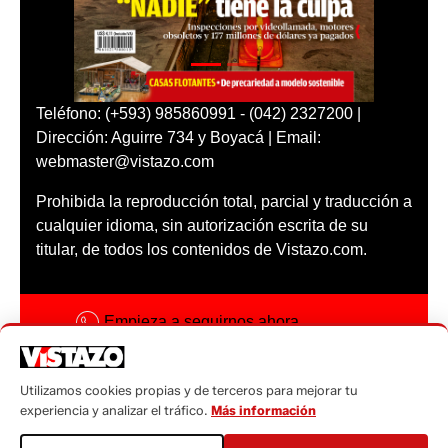
Teléfono: (+593) 985860991 - (042) 2327200 |
Dirección: Aguirre 734 y Boyacá | Email:
webmaster@vistazo.com
Prohibida la reproducción total, parcial y traducción a
cualquier idioma, sin autorización escrita de su
titular, de todos los contenidos de Vistazo.com.
Empieza a seguirnos ahora
Activar notificaciones
Utilizamos cookies propias y de terceros para mejorar tu
Código ética
experiencia y analizar el tráfico.
Más información
Sugerencias a: