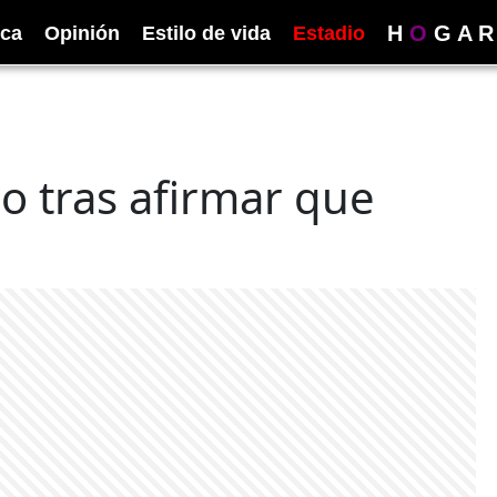
H
O
G
A
R
ica
Opinión
Estilo de vida
Estadio
o tras afirmar que