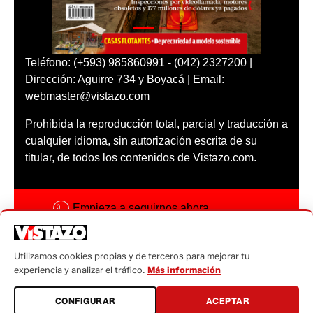
Teléfono: (+593) 985860991 - (042) 2327200 |
Dirección: Aguirre 734 y Boyacá | Email:
webmaster@vistazo.com
Prohibida la reproducción total, parcial y traducción a
cualquier idioma, sin autorización escrita de su
titular, de todos los contenidos de Vistazo.com.
Empieza a seguirnos ahora
Activar notificaciones
Utilizamos cookies propias y de terceros para mejorar tu
Código ética
experiencia y analizar el tráfico.
Más información
Sugerencias a:
CONFIGURAR
ACEPTAR
sugerencias@vistazo.com