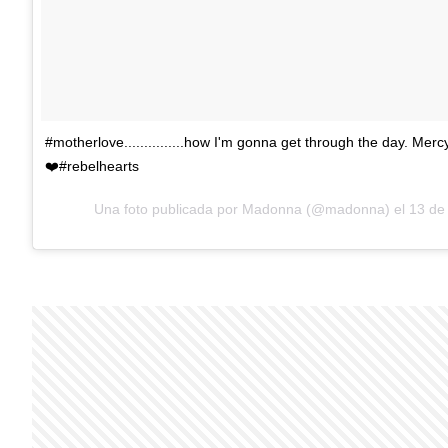
#motherlove...............how I'm gonna get through the day. Merc
❤️#rebelhearts
Una foto publicada por Madonna (@madonna) el
13 de 