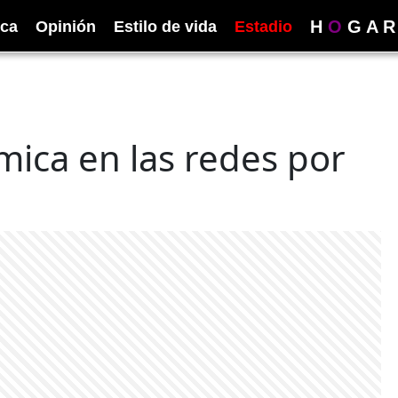
H
O
G
A
R
ica
Opinión
Estilo de vida
Estadio
ica en las redes por