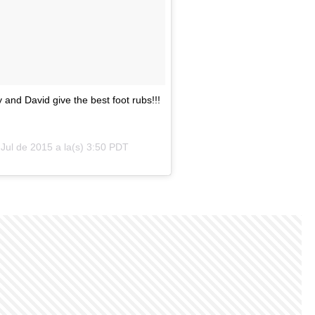
y and David give the best foot rubs!!!
Jul de 2015 a la(s) 3:50 PDT