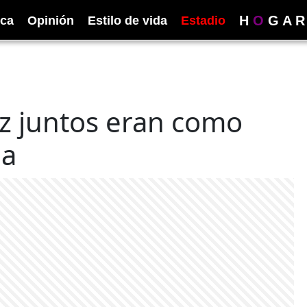
H
O
G
A
R
ica
Opinión
Estilo de vida
Estadio
ez juntos eran como
na