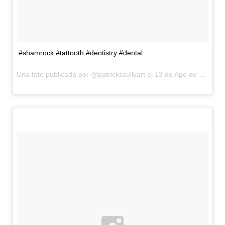
#shamrock #tattooth #dentistry #dental
Una foto publicada por @patrickscullyart el
13 de Ago de 2015 a la(s) 11:35 PDT