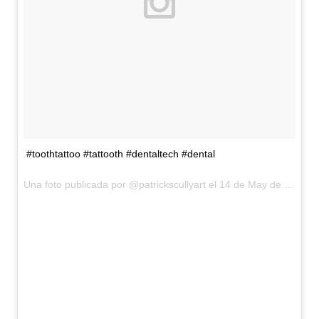
#toothtattoo #tattooth #dentaltech #dental
Una foto publicada por @patrickscullyart el
14 de May de 2014 a la(s) 11:37 PDT