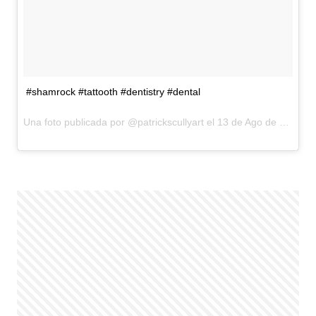
#shamrock #tattooth #dentistry #dental
Una foto publicada por @patrickscullyart el
13 de Ago de 2015 a la(s) 11:35 PDT