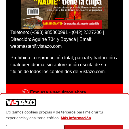
Teléfono: (+593) 985860991 - (042) 2327200 |
Dirección: Aguirre 734 y Boyacá | Email:
webmaster@vistazo.com
Prohibida la reproducción total, parcial y traducción a
cualquier idioma, sin autorización escrita de su
titular, de todos los contenidos de Vistazo.com.
Empieza a seguirnos ahora
Activar notificaciones
Utilizamos cookies propias y de terceros para mejorar tu
Código ética
experiencia y analizar el tráfico.
Más información
Sugerencias a: