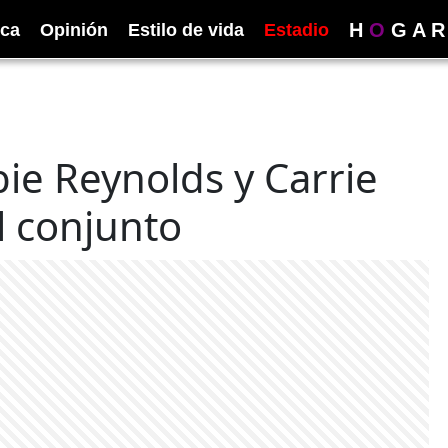
H
O
G
A
R
ica
Opinión
Estilo de vida
Estadio
ie Reynolds y Carrie
l conjunto