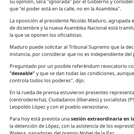
su opinión, será "ignorada" por el Gobierno y considera
que "el poder está en la calle, no en la Asamblea".
La oposición al presidente Nicolás Maduro, agrupada en
de diciembre y la nueva Asamblea Nacional está tramit
la que se oponen los oficialistas.
Maduro puede solicitar al Tribunal Supremo que la decl
instancia, por considerar que no es independiente del 
Preguntado por un posible referéndum revocatorio c
"deseable"
y que se dan todas las condiciones, aunque 
controla todos los poderes", dijo.
En la rueda de prensa estuvieron presentes representa
(centroderecha), Ciudadanos (liberales) y socialistas (
Leopoldo López y con el pueblo venezolano.
Para hoy está prevista una
sesión extraordinaria en 
la detención de López, con la asistencia de los expresi
Walesa, ganadores del premio Nobel de la Paz.