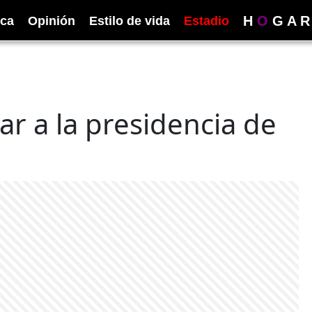
H
O
G
A
R
ica
Opinión
Estilo de vida
Estadio
r a la presidencia de