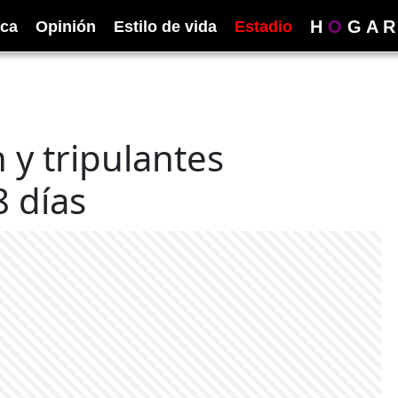
H
O
G
A
R
ica
Opinión
Estilo de vida
Estadio
 y tripulantes
 días