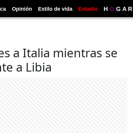
H
O
G
A
R
ica
Opinión
Estilo de vida
Estadio
 a Italia mientras se
te a Libia