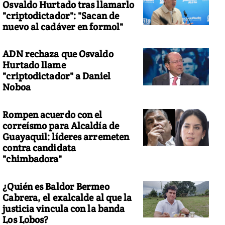
Osvaldo Hurtado tras llamarlo
"criptodictador": "Sacan de
nuevo al cadáver en formol"
ADN rechaza que Osvaldo
hammed Alì Malek y el sirio Mahmud Bikhit. Foto: AFP
Hurtado llame
"criptodictador" a Daniel
Noboa
Rompen acuerdo con el
correísmo para Alcaldía de
Guayaquil: líderes arremeten
contra candidata
"chimbadora"
¿Quién es Baldor Bermeo
Cabrera, el exalcalde al que la
justicia vincula con la banda
Los Lobos?