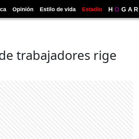
H
O
G
A
R
ica
Opinión
Estilo de vida
Estadio
 de trabajadores rige