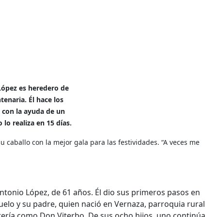
ópez es heredero de
tenaria. Él hace los
 con la ayuda de un
o lo realiza en 15 días.
u caballo con la mejor gala para las festividades. “A veces me
Antonio López, de 61 años. Él dio sus primeros pasos en
buelo y su padre, quien nació en Vernaza, parroquia rural
rtería como Don Viterbo. De sus ocho hijos, uno continúa