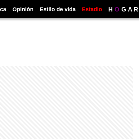
H
O
G
A
R
ica
Opinión
Estilo de vida
Estadio