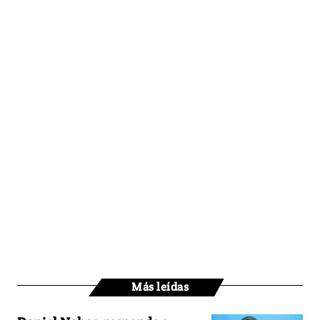
Más leídas