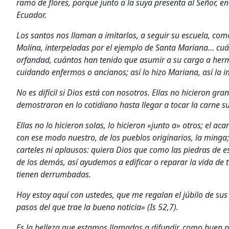
ramo de flores, porque junto a la suya presenta al Señor, en 
Ecuador.
Los santos nos llaman a imitarlos, a seguir su escuela, com
Molina, interpeladas por el ejemplo de Santa Mariana… cuán
orfandad, cuántos han tenido que asumir a su cargo a her
cuidando enfermos o ancianos; así lo hizo Mariana, así la 
No es difícil si Dios está con nosotros. Ellas no hicieron g
demostraron en lo cotidiano hasta llegar a tocar la carne su
Ellas no lo hicieron solas, lo hicieron «junto a» otros; el ac
con ese modo nuestro, de los pueblos originarios, la minga
carteles ni aplausos: quiera Dios que como las piedras de 
de los demás, así ayudemos a edificar o reparar la vida de 
tienen derrumbadas.
Hoy estoy aquí con ustedes, que me regalan el júbilo de s
pasos del que trae la buena noticia» (Is 52,7).
Es la belleza que estamos llamados a difundir, como buen p