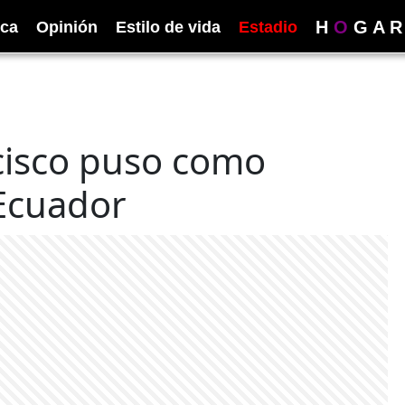
H
O
G
A
R
ica
Opinión
Estilo de vida
Estadio
cisco puso como
 Ecuador