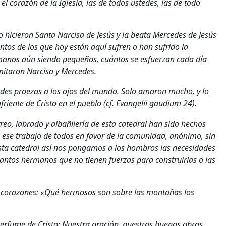
el corazón de la Iglesia, las de todos ustedes, las de todo
o hicieron Santa Narcisa de Jesús y la beata Mercedes de Jesús
tos de los que hoy están aquí sufren o han sufrido la
manos aún siendo pequeños, cuántos se esfuerzan cada día
imitaron Narcisa y Mercedes.
randes proezas a los ojos del mundo. Solo amaron mucho, y lo
friente de Cristo en el pueblo (cf. Evangelii gaudium 24).
arreo, labrado y albañilería de esta catedral han sido hechos
; ese trabajo de todos en favor de la comunidad, anónimo, sin
esta catedral así nos pongamos a los hombros las necesidades
tantos hermanos que no tienen fuerzas para construirlas o las
us corazones: «Qué hermosos son sobre las montañas los
erfume de Cristo: Nuestra oración, nuestras buenas obras,