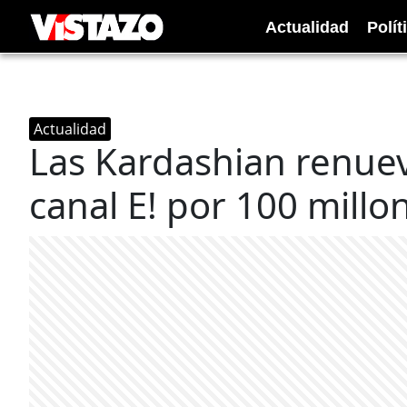
Actualidad
Polít
Actualidad
Las Kardashian renuev
canal E! por 100 millo