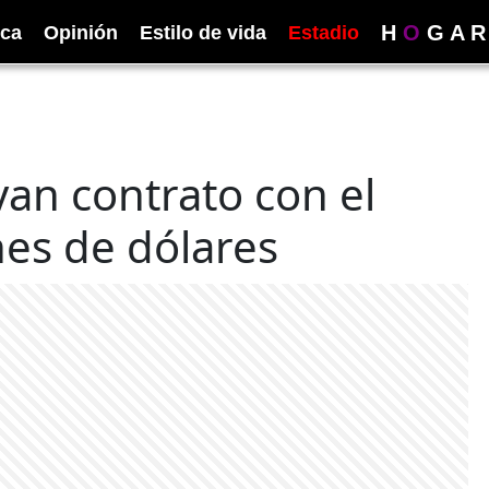
H
O
G
A
R
ica
Opinión
Estilo de vida
Estadio
an contrato con el
nes de dólares