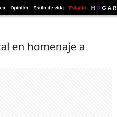
H
O
G
A
R
ica
Opinión
Estilo de vida
Estadio
tal en homenaje a