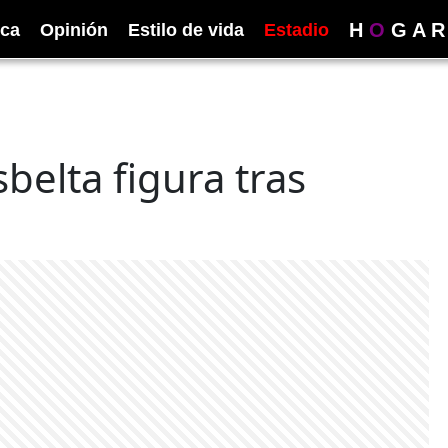
H
O
G
A
R
ica
Opinión
Estilo de vida
Estadio
belta figura tras