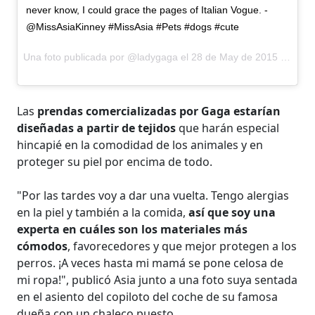
never know, I could grace the pages of Italian Vogue. -
@MissAsiaKinney #MissAsia #Pets #dogs #cute
Una foto publicada por @ladygaga el
28 de May de 2015 a la(s) 1:28 PDT
Las
prendas comercializadas por Gaga estarían
diseñadas a partir de tejidos
que harán especial
hincapié en la comodidad de los animales y en
proteger su piel por encima de todo.
"Por las tardes voy a dar una vuelta. Tengo alergias
en la piel y también a la comida,
así que soy una
experta en cuáles son los materiales más
cómodos
, favorecedores y que mejor protegen a los
perros. ¡A veces hasta mi mamá se pone celosa de
mi ropa!", publicó Asia junto a una foto suya sentada
en el asiento del copiloto del coche de su famosa
dueña con un chaleco puesto.