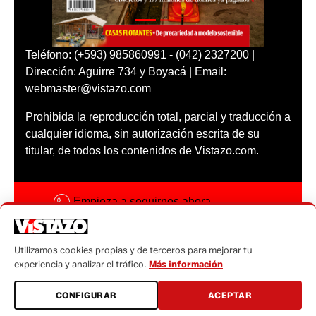
Teléfono: (+593) 985860991 - (042) 2327200 |
Dirección: Aguirre 734 y Boyacá | Email:
webmaster@vistazo.com
Prohibida la reproducción total, parcial y traducción a
cualquier idioma, sin autorización escrita de su
titular, de todos los contenidos de Vistazo.com.
Empieza a seguirnos ahora
Activar notificaciones
Utilizamos cookies propias y de terceros para mejorar tu
Código ética
experiencia y analizar el tráfico.
Más información
Sugerencias a:
CONFIGURAR
ACEPTAR
sugerencias@vistazo.com