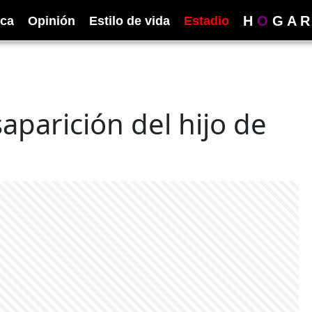
H
O
G
A
R
ica
Opinión
Estilo de vida
Estadio
aparición del hijo de