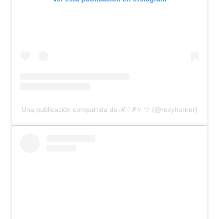
Una publicación compartida de ℛ♡✗ℽ ツ (@roxyhorner)