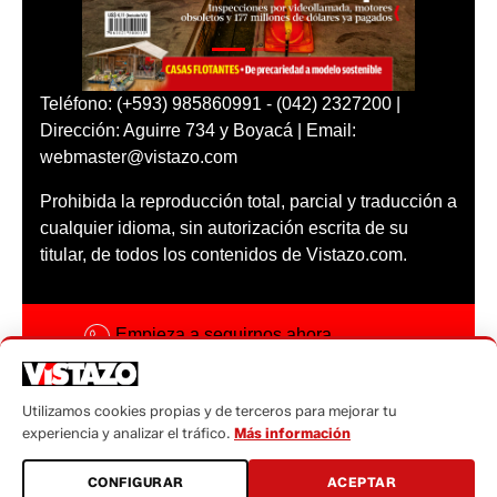
Teléfono: (+593) 985860991 - (042) 2327200 |
Dirección: Aguirre 734 y Boyacá | Email:
webmaster@vistazo.com
Prohibida la reproducción total, parcial y traducción a
cualquier idioma, sin autorización escrita de su
titular, de todos los contenidos de Vistazo.com.
Empieza a seguirnos ahora
Activar notificaciones
Utilizamos cookies propias y de terceros para mejorar tu
Código ética
experiencia y analizar el tráfico.
Más información
Sugerencias a:
CONFIGURAR
ACEPTAR
sugerencias@vistazo.com