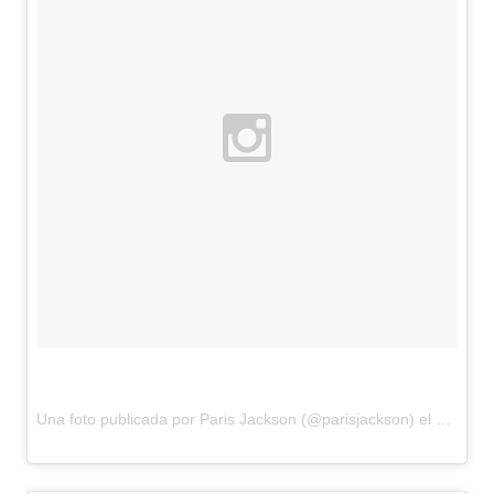
Una foto publicada por Paris Jackson (@parisjackson) el
20 de S