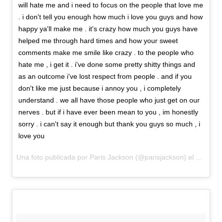
will hate me and i need to focus on the people that love me
. i don't tell you enough how much i love you guys and how
happy ya'll make me . it's crazy how much you guys have
helped me through hard times and how your sweet
comments make me smile like crazy . to the people who
hate me , i get it . i've done some pretty shitty things and
as an outcome i've lost respect from people . and if you
don't like me just because i annoy you , i completely
understand . we all have those people who just get on our
nerves . but if i have ever been mean to you , im honestly
sorry . i can't say it enough but thank you guys so much , i
love you
Una foto publicada por Paris Jackson (@parisjackson) el
30 de A