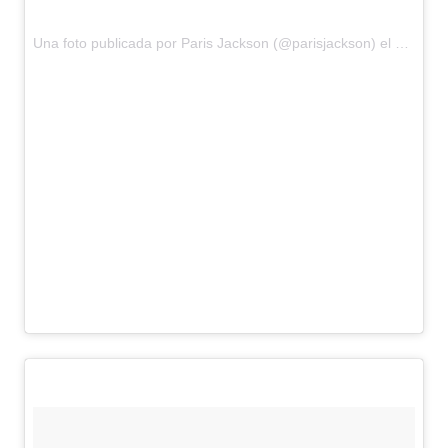
Una foto publicada por Paris Jackson (@parisjackson) el
1 de Se