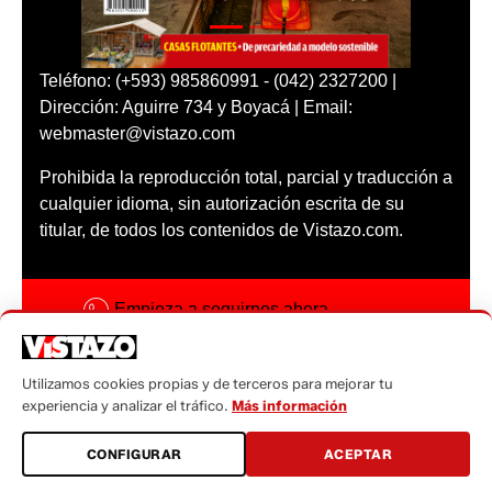
Teléfono: (+593) 985860991 - (042) 2327200 |
Dirección: Aguirre 734 y Boyacá | Email:
webmaster@vistazo.com
Prohibida la reproducción total, parcial y traducción a
cualquier idioma, sin autorización escrita de su
titular, de todos los contenidos de Vistazo.com.
Empieza a seguirnos ahora
Activar notificaciones
Utilizamos cookies propias y de terceros para mejorar tu
Código ética
experiencia y analizar el tráfico.
Más información
Sugerencias a:
CONFIGURAR
ACEPTAR
sugerencias@vistazo.com